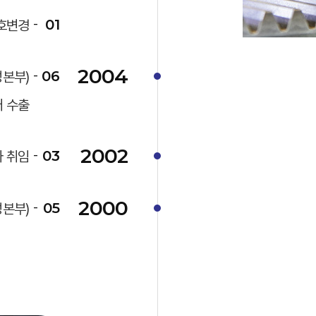
01
상호변경
개
보유설비
연구
2004
06
성본부)
어 수출
류
Gear Cutting
2002
03
사 취임
Hard Turning
2000
05
성본부)
어류
Gear Grinding
측정장비