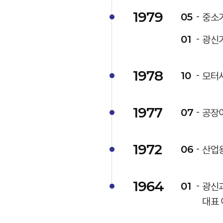
1979
05
중소
01
광신
1978
10
모터
1977
07
공장이
1972
06
산업
1964
01
광신과
대표