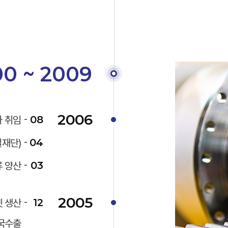
0 ~ 2009
2006
08
사 취임
04
질재단)
03
 양산
2005
12
켓 생산
국수출