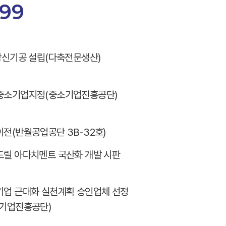
999
광신기공 설립(다축전문생산)
중소기업지정(중소기업진흥공단)
전(반월공업공단 3B-32호)
드릴 아다치멘트 국산화 개발 시판
기업 근대화 실천계획 승인업체 선정
소기업진흥공단)