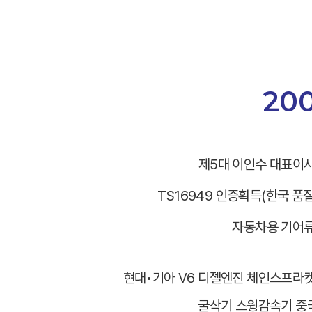
200
제5대 이인수 대표이
TS16949 인증획득(한국 품
자동차용 기어류
SITE MAP
현대•기아 V6 디젤엔진 체인스프라
굴삭기 스윙감속기 중