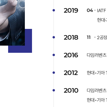
2019
04
IAT
현대·
2018
11
2공장
2016
다임러벤츠 
2012
현대•기아 T
2010
다임러벤츠 
현대•기아 