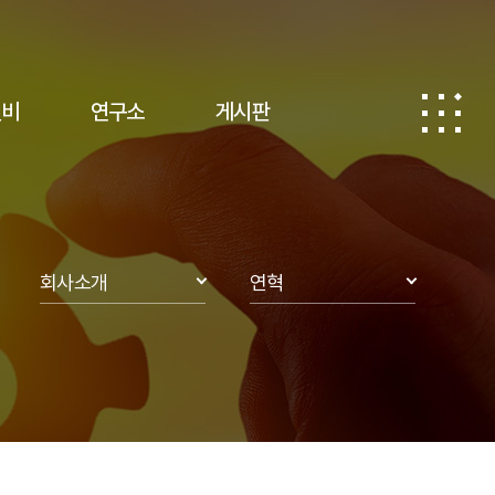
인사말
설비
연구소
게시판
연혁
주요 고객사
오시는 길
회사소개
연혁
회사소개
인사말
공지사항
오시는 길
상담하기
제품소개
연혁
보유설비
주요 고객사
연구소
오시는 길
게시판