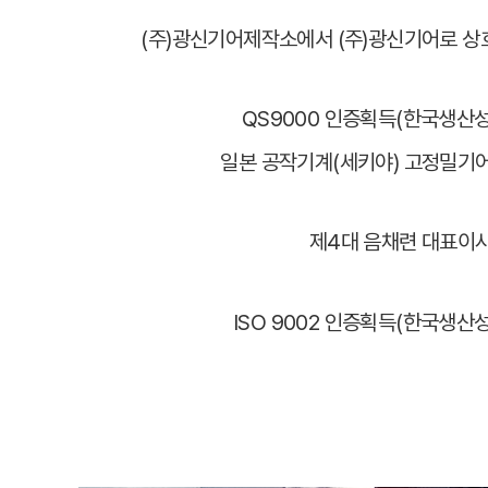
(주)광신기어제작소에서 (주)광신기어로 
회사소개
제품소
QS9000 인증획득(한국생산
일본 공작기계(세키야) 고정밀기
인사말
자동차 기어
제4대 음채련 대표이
연혁
감속기류
ISO 9002 인증획득(한국생산
주요 고객사
기타 개발 기
오시는 길
동영상