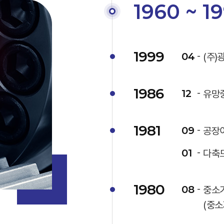
1960 ~ 1
1999
04
(주)
1986
12
유망
1981
09
공장이
01
다축
1980
08
중소
(중